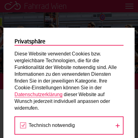
Fahrrad Wien
Leih dir einfach ein Transportfahrrad in deiner Nähe aus!
Mobilitätsbildung für Kinder und
Jugendliche
Privatsphäre
Diese Website verwendet Cookies bzw.
Radweg-Projektkarte
vergleichbare Technologien, die für die
Funktionalität der Website notwendig sind. Alle
Informationen zu den verwendeten Diensten
Routenplaner
finden Sie in der jeweiligen Kategorie. Ihre
STARTSEITE
TERMINE
Cookie-Einstellungen können Sie in der
Mit dem Fahrrad in Wien unterwegs? Hier finden Sie die
Datenschutzerklärung
dieser Website auf
beste Route.
Wunsch jederzeit individuell anpassen oder
Lastenrad
widerrufen.
Wunschbox
Technisch notwendig
Mai
Jun
Jul
Sie haben ein Anliegen zum Radverkehr? Schreiben Sie
uns.