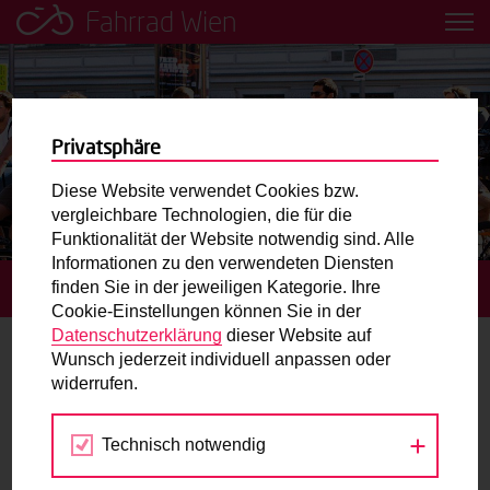
Fahrrad Wien
Leih dir einfach ein Transportfahrrad in deiner Nähe aus!
Mobilitätsbildung für Kinder und
Jugendliche
Privatsphäre
Diese Website verwendet Cookies bzw.
Radweg-Projektkarte
vergleichbare Technologien, die für die
Funktionalität der Website notwendig sind. Alle
Informationen zu den verwendeten Diensten
Routenplaner
finden Sie in der jeweiligen Kategorie. Ihre
STARTSEITE
TERMINE
Cookie-Einstellungen können Sie in der
Mit dem Fahrrad in Wien unterwegs? Hier finden Sie die
Datenschutzerklärung
dieser Website auf
beste Route.
Wunsch jederzeit individuell anpassen oder
Mobilität
widerrufen.
Wunschbox
Technisch notwendig
Okt
Nov
Dez
Sie haben ein Anliegen zum Radverkehr? Schreiben Sie
uns.