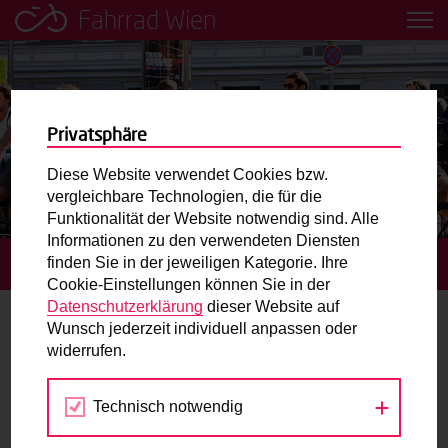
Fahrrad Wien
Leih dir einfach ein Transportfahrrad in deiner Nähe aus!
Mobilitätsbildung für Kinder und
Jugendliche
Privatsphäre
Diese Website verwendet Cookies bzw.
Radweg-Projektkarte
vergleichbare Technologien, die für die
Funktionalität der Website notwendig sind. Alle
Informationen zu den verwendeten Diensten
Routenplaner
finden Sie in der jeweiligen Kategorie. Ihre
STARTSEITE
TERMINE
Cookie-Einstellungen können Sie in der
Mit dem Fahrrad in Wien unterwegs? Hier finden Sie die
Datenschutzerklärung
dieser Website auf
beste Route.
Wunsch jederzeit individuell anpassen oder
Radfahrtrainings
widerrufen.
Wunschbox
Technisch notwendig
Sep
Okt
Nov
Sie haben ein Anliegen zum Radverkehr? Schreiben Sie
uns.