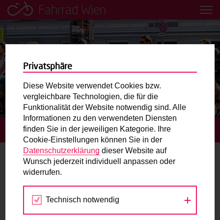
Fahrrad Wien
Leih dir einfach ein Transportfahrrad in deiner Nähe aus!
Mobilitätsbildung für Kinder und
Jugendliche
Privatsphäre
Diese Website verwendet Cookies bzw.
Radweg-Projektkarte
vergleichbare Technologien, die für die
Funktionalität der Website notwendig sind. Alle
Informationen zu den verwendeten Diensten
Routenplaner
finden Sie in der jeweiligen Kategorie. Ihre
STARTSEITE
TERMINE
Cookie-Einstellungen können Sie in der
Mit dem Fahrrad in Wien unterwegs? Hier finden Sie die
Datenschutzerklärung
dieser Website auf
beste Route.
Wunsch jederzeit individuell anpassen oder
Radfahrtrainings
widerrufen.
Wunschbox
Technisch notwendig
Nov
Dez
Jan
Sie haben ein Anliegen zum Radverkehr? Schreiben Sie
uns.