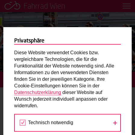
Fahrrad Wien
Leih dir einfach ein Transportfahrrad in deiner Nähe aus!
Mobilitätsbildung für Kinder und
Jugendliche
Privatsphäre
Diese Website verwendet Cookies bzw.
Radweg-Projektkarte
vergleichbare Technologien, die für die
Funktionalität der Website notwendig sind. Alle
Informationen zu den verwendeten Diensten
Routenplaner
finden Sie in der jeweiligen Kategorie. Ihre
STARTSEITE
TERMINE
Cookie-Einstellungen können Sie in der
Mit dem Fahrrad in Wien unterwegs? Hier finden Sie die
Datenschutzerklärung
dieser Website auf
beste Route.
Wunsch jederzeit individuell anpassen oder
Radtour
widerrufen.
Wunschbox
Technisch notwendig
Jun
Jul
Aug
Sie haben ein Anliegen zum Radverkehr? Schreiben Sie
uns.