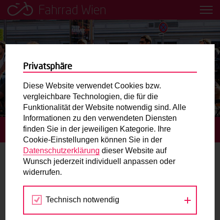
Fahrrad Wien
Leih dir einfach ein Transportfahrrad in deiner Nähe aus!
Mobilitätsbildung für Kinder und
Jugendliche
Privatsphäre
Diese Website verwendet Cookies bzw.
Radweg-Projektkarte
vergleichbare Technologien, die für die
Funktionalität der Website notwendig sind. Alle
Informationen zu den verwendeten Diensten
Routenplaner
finden Sie in der jeweiligen Kategorie. Ihre
STARTSEITE
TERMINE
Cookie-Einstellungen können Sie in der
Mit dem Fahrrad in Wien unterwegs? Hier finden Sie die
Datenschutzerklärung
dieser Website auf
beste Route.
Wunsch jederzeit individuell anpassen oder
Verkehrssicherheit
widerrufen.
Wunschbox
Technisch notwendig
Mär
Apr
Mai
Sie haben ein Anliegen zum Radverkehr? Schreiben Sie
uns.