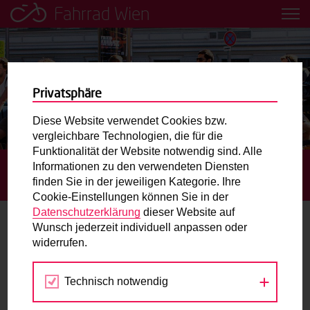
Fahrrad Wien
Leih dir einfach ein Transportfahrrad in deiner Nähe aus!
Mobilitätsbildung für Kinder und
Jugendliche
Privatsphäre
Diese Website verwendet Cookies bzw.
Radweg-Projektkarte
vergleichbare Technologien, die für die
Funktionalität der Website notwendig sind. Alle
Informationen zu den verwendeten Diensten
STARTSEITE
TERMINE
GRATIS RADCHECK IM
Routenplaner
finden Sie in der jeweiligen Kategorie. Ihre
SUPERGRÄTZL
Cookie-Einstellungen können Sie in der
Mit dem Fahrrad in Wien unterwegs? Hier finden Sie die
Datenschutzerklärung
dieser Website auf
beste Route.
Wunsch jederzeit individuell anpassen oder
widerrufen.
08.
Wunschbox
SEP
2023
Technisch notwendig
Sie haben ein Anliegen zum Radverkehr? Schreiben Sie
uns.