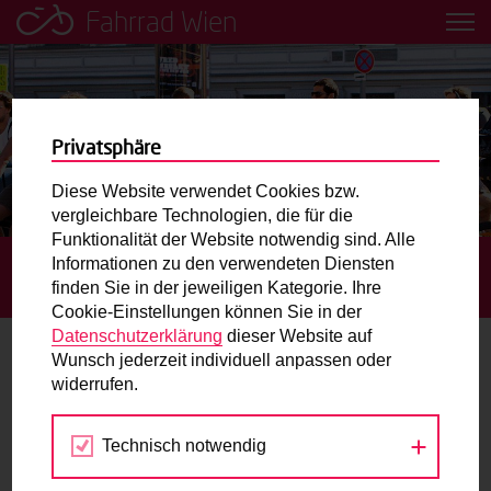
Fahrrad Wien
Leih dir einfach ein Transportfahrrad in deiner Nähe aus!
Mobilitätsbildung für Kinder und
Jugendliche
Privatsphäre
Diese Website verwendet Cookies bzw.
Radweg-Projektkarte
vergleichbare Technologien, die für die
Funktionalität der Website notwendig sind. Alle
Informationen zu den verwendeten Diensten
STARTSEITE
TERMINE
FAHRRAD WIEN-PARCOURS IN
Routenplaner
finden Sie in der jeweiligen Kategorie. Ihre
DER HERZGASSE
Cookie-Einstellungen können Sie in der
Mit dem Fahrrad in Wien unterwegs? Hier finden Sie die
Datenschutzerklärung
dieser Website auf
beste Route.
Wunsch jederzeit individuell anpassen oder
widerrufen.
09.
Wunschbox
SEP
2022
Technisch notwendig
Sie haben ein Anliegen zum Radverkehr? Schreiben Sie
uns.