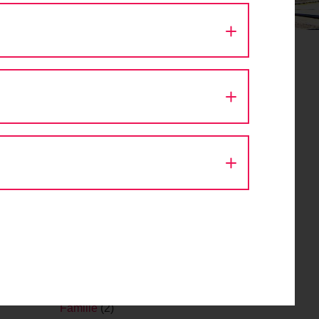
Aktion Fahrradlicht
(1)
Architektur
(9)
Ausfahrt
(43)
Autokino
(1)
Bike Festival
(1)
Challenge
(1)
Design
(1)
Diskussion
(8)
Eröffnung
(1)
Event
(56)
Fachveranstaltung
(11)
Fahr Fahrrad. Bleib gesund.
(2)
Fahrrad
(1)
ent.
Fahrraddemo
(1)
Fahrradsegnung
(1)
Familie
(2)