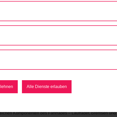
CK VON FAHRRAD WIEN
check von Fahrrad Wien
al
sagentur Wien
90 Wien
blehnen
Alle Dienste erlauben
rst served“-Prinzip, d.h. wer zuerst kommt wird zuerst bedi
ntlichen Komponenten des Fahrrades – Laufräder, Bremsen und