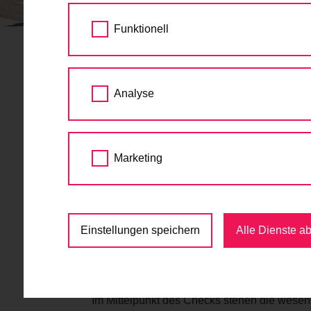
STARTSEITE
TERMINE
GRATIS RADCHE
Funktionell
Gratis Rad
19.
Analyse
Fairnesszone Donaukan
JUN
2026
12:00 - 15:00
Radcheck
Mobilität
Marketing
Summer Stage beim Donaukanal, 10
Kostenlos
Einstellungen speichern
Alle Dienste a
Bei den Radchecks gilt das „First come, fi
Im Mittelpunkt des Checks stehen die wese