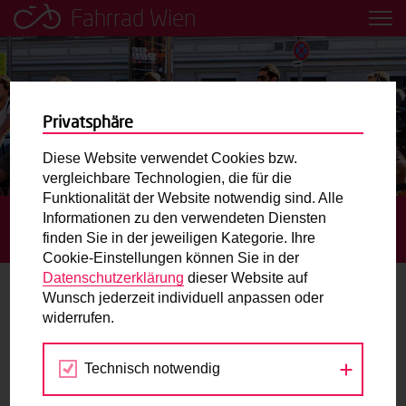
Fahrrad Wien
Leih dir einfach ein Transportfahrrad in deiner Nähe aus!
Mobilitätsbildung für Kinder und
Jugendliche
Privatsphäre
Diese Website verwendet Cookies bzw.
Radweg-Projektkarte
vergleichbare Technologien, die für die
Funktionalität der Website notwendig sind. Alle
Informationen zu den verwendeten Diensten
STARTSEITE
TERMINE
NACHBARSCHAFTSFEST
Routenplaner
finden Sie in der jeweiligen Kategorie. Ihre
LIESING
Cookie-Einstellungen können Sie in der
Mit dem Fahrrad in Wien unterwegs? Hier finden Sie die
Datenschutzerklärung
dieser Website auf
beste Route.
Wunsch jederzeit individuell anpassen oder
widerrufen.
26.
Wunschbox
JUN
2026
Technisch notwendig
Sie haben ein Anliegen zum Radverkehr? Schreiben Sie
uns.