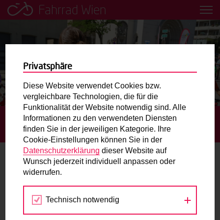
Fahrrad Wien
Leih dir einfach ein Transportfahrrad in deiner Nähe aus!
Mobilitätsbildung für Kinder und
Jugendliche
Privatsphäre
Diese Website verwendet Cookies bzw.
Radweg-Projektkarte
vergleichbare Technologien, die für die
Funktionalität der Website notwendig sind. Alle
Informationen zu den verwendeten Diensten
STARTSEITE
TERMINE
GRATIS RADFAHRTRAINING AM
Routenplaner
finden Sie in der jeweiligen Kategorie. Ihre
RADMOTORIKPARK KAISERMÜHLEN
Cookie-Einstellungen können Sie in der
Mit dem Fahrrad in Wien unterwegs? Hier finden Sie die
Datenschutzerklärung
dieser Website auf
beste Route.
Wunsch jederzeit individuell anpassen oder
widerrufen.
12.
Wunschbox
APR
2026
Technisch notwendig
Sie haben ein Anliegen zum Radverkehr? Schreiben Sie
uns.