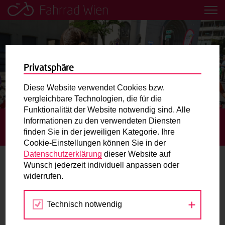
Fahrrad Wien
Leih dir einfach ein Transportfahrrad in deiner Nähe aus!
Mobilitätsbildung für Kinder und
Jugendliche
Privatsphäre
Diese Website verwendet Cookies bzw.
Radweg-Projektkarte
vergleichbare Technologien, die für die
Funktionalität der Website notwendig sind. Alle
Informationen zu den verwendeten Diensten
STARTSEITE
TERMINE
GRATIS RADFAHRTRAINING AM
Routenplaner
finden Sie in der jeweiligen Kategorie. Ihre
RADMOTORIKPARK KAISERMÜHLEN
Cookie-Einstellungen können Sie in der
Mit dem Fahrrad in Wien unterwegs? Hier finden Sie die
Datenschutzerklärung
dieser Website auf
beste Route.
Wunsch jederzeit individuell anpassen oder
widerrufen.
25.
Wunschbox
OKT
2026
Technisch notwendig
Sie haben ein Anliegen zum Radverkehr? Schreiben Sie
uns.