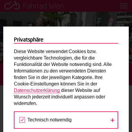
Fahrrad Wien
Leih dir einfach ein Transportfahrrad in deiner Nähe aus!
Mobilitätsbildung für Kinder und
Jugendliche
Privatsphäre
Diese Website verwendet Cookies bzw.
Radweg-Projektkarte
vergleichbare Technologien, die für die
Funktionalität der Website notwendig sind. Alle
Informationen zu den verwendeten Diensten
STARTSEITE
TERMINE
GRATIS RADFAHRTRAINING AM
Routenplaner
finden Sie in der jeweiligen Kategorie. Ihre
RADMOTORIKPARK KAISERMÜHLEN
Cookie-Einstellungen können Sie in der
Mit dem Fahrrad in Wien unterwegs? Hier finden Sie die
Datenschutzerklärung
dieser Website auf
beste Route.
Wunsch jederzeit individuell anpassen oder
widerrufen.
21.
Wunschbox
JUN
2026
Technisch notwendig
Sie haben ein Anliegen zum Radverkehr? Schreiben Sie
uns.