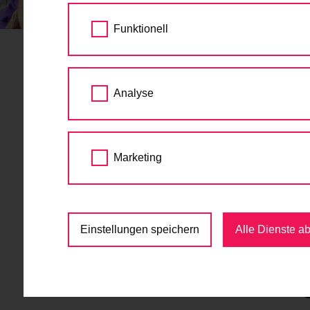
STARTSEITE
TERMINE
GRATIS RADFAH
Funktionell
Gratis Radf
28.
Analyse
Kaisermühl
JUN
2026
09:00 - 15:00
Marketing
Jugend
,
Kinder
,
Kurs
,
R
Rudolf-Nurejew-Promenade 1, 1220 
Einstellungen speichern
Alle Dienste a
kostenlos
Gratis Radfahrtrainin