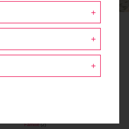
Aktion Fahrradlicht
(1)
Architektur
(9)
Ausfahrt
(43)
Autokino
(1)
Bike Festival
(1)
Challenge
(1)
Design
(1)
Diskussion
(8)
Eröffnung
(1)
Event
(56)
Fachveranstaltung
(11)
Fahr Fahrrad. Bleib gesund.
(2)
Fahrrad
(1)
Fahrraddemo
(1)
Fahrradsegnung
(1)
Familie
(2)