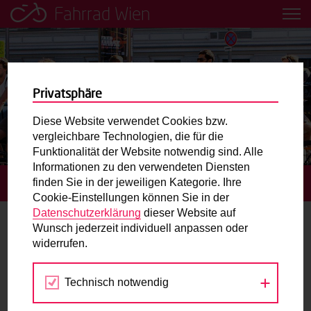
Fahrrad Wien
Leih dir einfach ein Transportfahrrad in deiner Nähe aus!
Mobilitätsbildung für Kinder und
Jugendliche
Privatsphäre
Diese Website verwendet Cookies bzw.
Radweg-Projektkarte
vergleichbare Technologien, die für die
Funktionalität der Website notwendig sind. Alle
Informationen zu den verwendeten Diensten
Routenplaner
finden Sie in der jeweiligen Kategorie. Ihre
STARTSEITE
BLOG
REKORDJAHR FÜR CITYBIKE WIEN
Cookie-Einstellungen können Sie in der
Mit dem Fahrrad in Wien unterwegs? Hier finden Sie die
Datenschutzerklärung
dieser Website auf
beste Route.
Wunsch jederzeit individuell anpassen oder
Rekordjahr für Citybike Wien
widerrufen.
Wunschbox
04.02.2013
Technisch notwendig
Sie haben ein Anliegen zum Radverkehr? Schreiben Sie
Fakten
,
Radinfrastruktur
,
Verkehrspolitik
Kathrin
uns.
Figerl