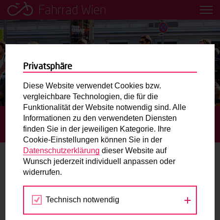
Fahrrad Wien
Leih dir einfach ein Transportfahrrad in deiner Nähe aus!
Mobilitätsbildung für Kinder und
Jugendliche
Privatsphäre
Diese Website verwendet Cookies bzw.
Radweg-Projektkarte
vergleichbare Technologien, die für die
Funktionalität der Website notwendig sind. Alle
Informationen zu den verwendeten Diensten
STARTSEITE
BLOG
MUSIK, KUNST UND KULTUR AM
Routenplaner
finden Sie in der jeweiligen Kategorie. Ihre
STREETLIFE FESTIVAL 2015
Cookie-Einstellungen können Sie in der
Mit dem Fahrrad in Wien unterwegs? Hier finden Sie die
Datenschutzerklärung
dieser Website auf
beste Route.
Wunsch jederzeit individuell anpassen oder
Musik, Kunst und Kultur am Streetlife
widerrufen.
Festival 2015
Wunschbox
Technisch notwendig
Sie haben ein Anliegen zum Radverkehr? Schreiben Sie
02.09.2015
uns.