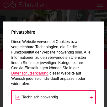
Fahrrad Wien
Leih dir einfach ein Transportfahrrad in deiner Nähe aus!
Mobilitätsbildung für Kinder und
Jugendliche
Privatsphäre
Diese Website verwendet Cookies bzw.
Radweg-Projektkarte
vergleichbare Technologien, die für die
Funktionalität der Website notwendig sind. Alle
Informationen zu den verwendeten Diensten
STARTSEITE
TERMINE
GRATIS RADFAHRTRAINING AM
Routenplaner
finden Sie in der jeweiligen Kategorie. Ihre
RADMOTORIKPARK KAISERMÜHLEN
Cookie-Einstellungen können Sie in der
Mit dem Fahrrad in Wien unterwegs? Hier finden Sie die
Datenschutzerklärung
dieser Website auf
beste Route.
Wunsch jederzeit individuell anpassen oder
widerrufen.
19.
Wunschbox
JUL
2026
Technisch notwendig
Sie haben ein Anliegen zum Radverkehr? Schreiben Sie
uns.