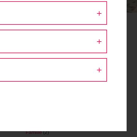
Aktion Fahrradlicht
(1)
Architektur
(9)
Ausfahrt
(43)
Autokino
(1)
Bike Festival
(1)
Challenge
(1)
Design
(1)
Diskussion
(8)
Eröffnung
(1)
Event
(56)
Fachveranstaltung
(11)
Fahr Fahrrad. Bleib gesund.
(2)
Fahrrad
(1)
Fahrraddemo
(1)
Fahrradsegnung
(1)
Familie
(2)