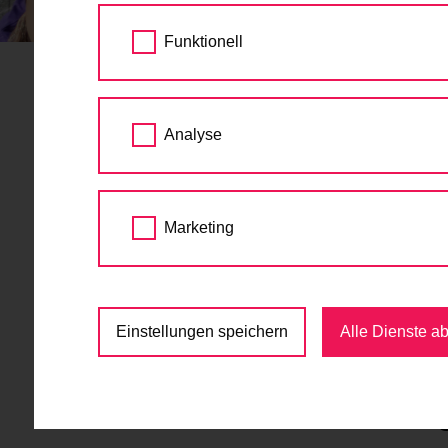
STARTSEITE
TERMINE
GRATIS RADFAH
Funktionell
Gratis Rad
14.
Analyse
Stadion
JUN
2026
9:00 - 15:00
Marketing
Jugend
,
Kinder
,
Kurs
,
R
U2-Station Stadion, 1020 Wien
Einstellungen speichern
Alle Dienste a
kostenlos
Gratis Radfahrtrainin