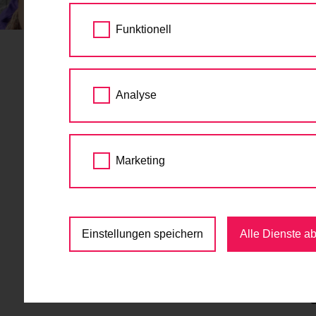
STARTSEITE
TERMINE
GRATIS RADFAH
Funktionell
Gratis Rad
13.
Analyse
Stadion
SEP
2026
9:00 - 15:00
Marketing
Jugend
,
Kinder
,
Kurs
,
R
U2-Station Stadion, 1020 Wien
Einstellungen speichern
Alle Dienste a
kostenlos
Gratis Radfahrtrainin