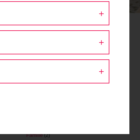
Aktion Fahrradlicht
(1)
Architektur
(9)
Ausfahrt
(43)
Autokino
(1)
Bike Festival
(1)
Challenge
(1)
Design
(1)
Diskussion
(8)
Eröffnung
(1)
Event
(56)
Fachveranstaltung
(11)
Fahr Fahrrad. Bleib gesund.
(2)
Fahrrad
(1)
Fahrraddemo
(1)
Fahrradsegnung
(1)
Familie
(2)