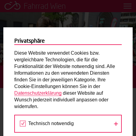
Fahrrad Wien
Leih dir einfach ein Transportfahrrad in deiner Nähe aus!
Mobilitätsbildung für Kinder und
Jugendliche
Privatsphäre
Diese Website verwendet Cookies bzw.
Radweg-Projektkarte
vergleichbare Technologien, die für die
Funktionalität der Website notwendig sind. Alle
Informationen zu den verwendeten Diensten
STARTSEITE
TERMINE
GRATIS RADFAHRTRAINING AM
Routenplaner
finden Sie in der jeweiligen Kategorie. Ihre
RADÜBUNGSPLATZ STADION
Cookie-Einstellungen können Sie in der
Mit dem Fahrrad in Wien unterwegs? Hier finden Sie die
Datenschutzerklärung
dieser Website auf
beste Route.
Wunsch jederzeit individuell anpassen oder
widerrufen.
25.
Wunschbox
OKT
2026
Technisch notwendig
Sie haben ein Anliegen zum Radverkehr? Schreiben Sie
uns.