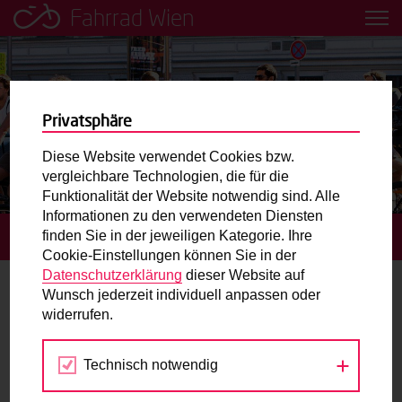
Fahrrad Wien
Leih dir einfach ein Transportfahrrad in deiner Nähe aus!
Mobilitätsbildung für Kinder und
Jugendliche
Privatsphäre
Diese Website verwendet Cookies bzw.
Radweg-Projektkarte
vergleichbare Technologien, die für die
Funktionalität der Website notwendig sind. Alle
Informationen zu den verwendeten Diensten
Routenplaner
finden Sie in der jeweiligen Kategorie. Ihre
STARTSEITE
BLOG
TIPPS ZUM RADELN IM SCHNEE
Cookie-Einstellungen können Sie in der
Mit dem Fahrrad in Wien unterwegs? Hier finden Sie die
Datenschutzerklärung
dieser Website auf
beste Route.
Wunsch jederzeit individuell anpassen oder
Tipps zum Radeln im Schnee
widerrufen.
Wunschbox
07.01.2013
Technisch notwendig
Sie haben ein Anliegen zum Radverkehr? Schreiben Sie
Blog
,
Fahrradtipps
,
Herbst und Winter
,
Sicherheit
uns.