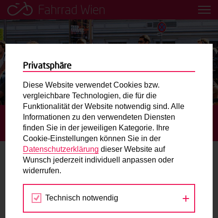
Fahrrad Wien
Leih dir einfach ein Transportfahrrad in deiner Nähe aus!
Mobilitätsbildung für Kinder und
Jugendliche
Privatsphäre
Diese Website verwendet Cookies bzw.
Radweg-Projektkarte
vergleichbare Technologien, die für die
Funktionalität der Website notwendig sind. Alle
Informationen zu den verwendeten Diensten
STARTSEITE
BLOG
ERSTE TWEED RIDE AUSFAHRT IM
Routenplaner
finden Sie in der jeweiligen Kategorie. Ihre
RADJAHR 2013
Cookie-Einstellungen können Sie in der
Mit dem Fahrrad in Wien unterwegs? Hier finden Sie die
Datenschutzerklärung
dieser Website auf
beste Route.
Wunsch jederzeit individuell anpassen oder
Erste Tweed Ride Ausfahrt im RadJahr
widerrufen.
2013
Wunschbox
Technisch notwendig
Sie haben ein Anliegen zum Radverkehr? Schreiben Sie
22.04.2013
uns.