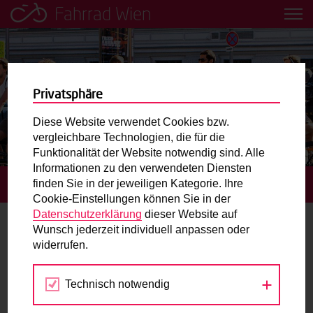
Fahrrad Wien
Leih dir einfach ein Transportfahrrad in deiner Nähe aus!
Mobilitätsbildung für Kinder und
Jugendliche
Privatsphäre
Diese Website verwendet Cookies bzw.
Radweg-Projektkarte
vergleichbare Technologien, die für die
Funktionalität der Website notwendig sind. Alle
Informationen zu den verwendeten Diensten
Routenplaner
finden Sie in der jeweiligen Kategorie. Ihre
STARTSEITE
BLOG
CYCLING AFFAIRS
Cookie-Einstellungen können Sie in der
Mit dem Fahrrad in Wien unterwegs? Hier finden Sie die
Datenschutzerklärung
dieser Website auf
beste Route.
Wunsch jederzeit individuell anpassen oder
Cycling Affairs
widerrufen.
Wunschbox
03.06.2013
Technisch notwendig
Sie haben ein Anliegen zum Radverkehr? Schreiben Sie
Blog
Kathrin Figerl
uns.