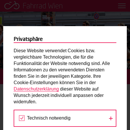
Fahrrad Wien
Leih dir einfach ein Transportfahrrad in deiner Nähe aus!
Mobilitätsbildung für Kinder und
Jugendliche
Privatsphäre
Diese Website verwendet Cookies bzw.
Radweg-Projektkarte
vergleichbare Technologien, die für die
Funktionalität der Website notwendig sind. Alle
Informationen zu den verwendeten Diensten
Routenplaner
finden Sie in der jeweiligen Kategorie. Ihre
STARTSEITE
BLOG
„MOTOR BIN ICH SELBST“
Cookie-Einstellungen können Sie in der
Mit dem Fahrrad in Wien unterwegs? Hier finden Sie die
Datenschutzerklärung
dieser Website auf
beste Route.
Wunsch jederzeit individuell anpassen oder
„Motor bin ich selbst“
widerrufen.
Wunschbox
06.06.2013
Technisch notwendig
Sie haben ein Anliegen zum Radverkehr? Schreiben Sie
Blog
Fahrrad Wien
uns.