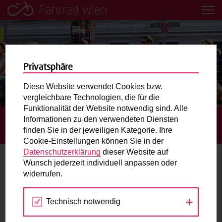
Fahrrad Wien
Leih dir einfach ein Transportfahrrad in deiner Nähe aus!
Mobilitätsbildung für Kinder und
Jugendliche
Privatsphäre
Diese Website verwendet Cookies bzw.
Radweg-Projektkarte
vergleichbare Technologien, die für die
Funktionalität der Website notwendig sind. Alle
Informationen zu den verwendeten Diensten
STARTSEITE
BLOG
MEHR SICHERHEIT DURCH
Routenplaner
finden Sie in der jeweiligen Kategorie. Ihre
BIKEBOXEN IN WIEN
Cookie-Einstellungen können Sie in der
Mit dem Fahrrad in Wien unterwegs? Hier finden Sie die
Datenschutzerklärung
dieser Website auf
beste Route.
Wunsch jederzeit individuell anpassen oder
Mehr Sicherheit durch Bikeboxen in
widerrufen.
Wien
Wunschbox
Technisch notwendig
Sie haben ein Anliegen zum Radverkehr? Schreiben Sie
06.09.2013
uns.