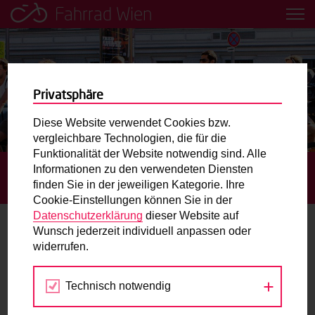
Fahrrad Wien
Leih dir einfach ein Transportfahrrad in deiner Nähe aus!
Mobilitätsbildung für Kinder und
Jugendliche
Privatsphäre
Diese Website verwendet Cookies bzw.
Radweg-Projektkarte
vergleichbare Technologien, die für die
Funktionalität der Website notwendig sind. Alle
Informationen zu den verwendeten Diensten
STARTSEITE
BLOG
STUDIE WINTERRADFAHREN –
Routenplaner
finden Sie in der jeweiligen Kategorie. Ihre
RICHTIGSTELLUNG
Cookie-Einstellungen können Sie in der
Mit dem Fahrrad in Wien unterwegs? Hier finden Sie die
Datenschutzerklärung
dieser Website auf
beste Route.
Wunsch jederzeit individuell anpassen oder
Studie Winterradfahren –
widerrufen.
Richtigstellung
Wunschbox
Technisch notwendig
Sie haben ein Anliegen zum Radverkehr? Schreiben Sie
14.11.2013
uns.