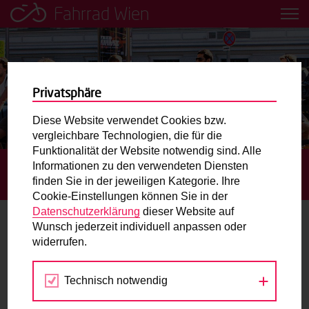
Fahrrad Wien
Leih dir einfach ein Transportfahrrad in deiner Nähe aus!
Mobilitätsbildung für Kinder und
Jugendliche
Privatsphäre
Diese Website verwendet Cookies bzw.
Radweg-Projektkarte
vergleichbare Technologien, die für die
Funktionalität der Website notwendig sind. Alle
Informationen zu den verwendeten Diensten
STARTSEITE
BLOG
INTERAKTIVE KARTE BIETET
Routenplaner
finden Sie in der jeweiligen Kategorie. Ihre
MÖGLICHKEIT, KONFLIKTSTELLEN ZU MELDEN
Cookie-Einstellungen können Sie in der
Mit dem Fahrrad in Wien unterwegs? Hier finden Sie die
Datenschutzerklärung
dieser Website auf
beste Route.
Wunsch jederzeit individuell anpassen oder
Interaktive Karte bietet Möglichkeit,
widerrufen.
Konfliktstellen zu melden
Wunschbox
Technisch notwendig
Sie haben ein Anliegen zum Radverkehr? Schreiben Sie
24.06.2014
uns.