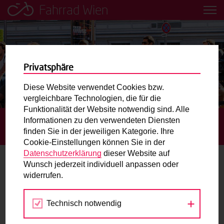
Fahrrad Wien
Leih dir einfach ein Transportfahrrad in deiner Nähe aus!
Mobilitätsbildung für Kinder und
Jugendliche
Privatsphäre
Diese Website verwendet Cookies bzw.
Radweg-Projektkarte
vergleichbare Technologien, die für die
Funktionalität der Website notwendig sind. Alle
Informationen zu den verwendeten Diensten
STARTSEITE
BLOG
WIEN: RADVERKEHRSANTEIL
Routenplaner
finden Sie in der jeweiligen Kategorie. Ihre
ERSTMALS HÖHER ALS SIEBEN PROZENT
Cookie-Einstellungen können Sie in der
Mit dem Fahrrad in Wien unterwegs? Hier finden Sie die
Datenschutzerklärung
dieser Website auf
beste Route.
Wunsch jederzeit individuell anpassen oder
Wien: Radverkehrsanteil erstmals höher
widerrufen.
als sieben Prozent
Wunschbox
Technisch notwendig
Sie haben ein Anliegen zum Radverkehr? Schreiben Sie
10.02.2015
uns.