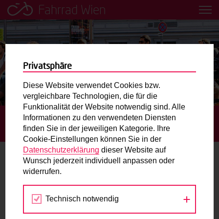
Fahrrad Wien
Leih dir einfach ein Transportfahrrad in deiner Nähe aus!
Mobilitätsbildung für Kinder und
Jugendliche
Privatsphäre
Diese Website verwendet Cookies bzw.
Radweg-Projektkarte
vergleichbare Technologien, die für die
Funktionalität der Website notwendig sind. Alle
Informationen zu den verwendeten Diensten
STARTSEITE
BLOG
“GOLDENE SPEICHE 2014“: PREIS
Routenplaner
finden Sie in der jeweiligen Kategorie. Ihre
FÜR DIE BESTE RADMASSNAHME WIENS
Cookie-Einstellungen können Sie in der
Mit dem Fahrrad in Wien unterwegs? Hier finden Sie die
Datenschutzerklärung
dieser Website auf
beste Route.
Wunsch jederzeit individuell anpassen oder
“Goldene Speiche 2014“: Preis für die
widerrufen.
beste Radmaßnahme Wiens
Wunschbox
Technisch notwendig
Sie haben ein Anliegen zum Radverkehr? Schreiben Sie
11.03.2015
uns.