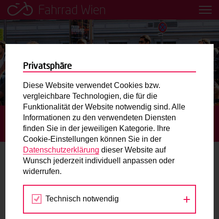
Fahrrad Wien
Leih dir einfach ein Transportfahrrad in deiner Nähe aus!
Mobilitätsbildung für Kinder und
Jugendliche
Privatsphäre
Diese Website verwendet Cookies bzw.
Radweg-Projektkarte
vergleichbare Technologien, die für die
Funktionalität der Website notwendig sind. Alle
Informationen zu den verwendeten Diensten
STARTSEITE
BLOG
RING 150+: VISIONEN FÜR DIE
Routenplaner
finden Sie in der jeweiligen Kategorie. Ihre
WIENER RINGSTRASSE
Cookie-Einstellungen können Sie in der
Mit dem Fahrrad in Wien unterwegs? Hier finden Sie die
Datenschutzerklärung
dieser Website auf
beste Route.
Wunsch jederzeit individuell anpassen oder
Ring 150+: Visionen für die Wiener
widerrufen.
Ringstraße
Wunschbox
Technisch notwendig
Sie haben ein Anliegen zum Radverkehr? Schreiben Sie
28.04.2015
uns.