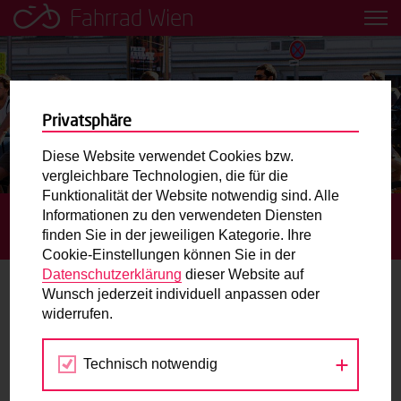
Fahrrad Wien
Leih dir einfach ein Transportfahrrad in deiner Nähe aus!
Mobilitätsbildung für Kinder und
Jugendliche
Privatsphäre
Diese Website verwendet Cookies bzw.
Radweg-Projektkarte
vergleichbare Technologien, die für die
Funktionalität der Website notwendig sind. Alle
Informationen zu den verwendeten Diensten
STARTSEITE
BLOG
“RADELT ZUR ARBEIT” STARTET
Routenplaner
finden Sie in der jeweiligen Kategorie. Ihre
WIEDER
Cookie-Einstellungen können Sie in der
Mit dem Fahrrad in Wien unterwegs? Hier finden Sie die
Datenschutzerklärung
dieser Website auf
beste Route.
Wunsch jederzeit individuell anpassen oder
“Radelt zur Arbeit” startet wieder
widerrufen.
Wunschbox
28.04.2016
Technisch notwendig
Sie haben ein Anliegen zum Radverkehr? Schreiben Sie
Blog
,
Fahrradtipps
,
Fitness
Kathrin Figerl
uns.