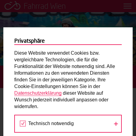
Fahrrad Wien
Leih dir einfach ein Transportfahrrad in deiner Nähe aus!
Mobilitätsbildung für Kinder und
Jugendliche
Privatsphäre
Diese Website verwendet Cookies bzw.
Radweg-Projektkarte
vergleichbare Technologien, die für die
Funktionalität der Website notwendig sind. Alle
Informationen zu den verwendeten Diensten
STARTSEITE
BLOG
EIN FAHRRAD FÜR JEDE
Routenplaner
finden Sie in der jeweiligen Kategorie. Ihre
LEBENSSITUATION. ANNA FÄHRT
Cookie-Einstellungen können Sie in der
Mit dem Fahrrad in Wien unterwegs? Hier finden Sie die
Datenschutzerklärung
dieser Website auf
beste Route.
Wunsch jederzeit individuell anpassen oder
Ein Fahrrad für jede Lebenssituation.
widerrufen.
Anna fährt
Wunschbox
Technisch notwendig
Sie haben ein Anliegen zum Radverkehr? Schreiben Sie
29.11.2017
uns.