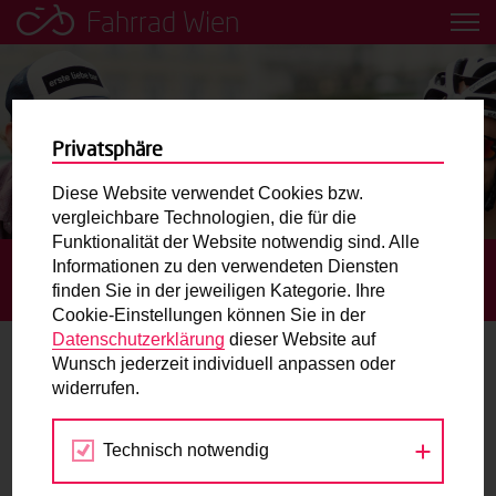
Fahrrad Wien
Leih dir einfach ein Transportfahrrad in deiner Nähe aus!
Mobilitätsbildung für Kinder und
Jugendliche
Privatsphäre
Diese Website verwendet Cookies bzw.
Radweg-Projektkarte
vergleichbare Technologien, die für die
Funktionalität der Website notwendig sind. Alle
Informationen zu den verwendeten Diensten
STARTSEITE
BLOG
RADFAHREN MACHT KEINEN
Routenplaner
finden Sie in der jeweiligen Kategorie. Ihre
SPASS? MATTHIAS UND PHILIPP FAHREN.
Cookie-Einstellungen können Sie in der
Mit dem Fahrrad in Wien unterwegs? Hier finden Sie die
Datenschutzerklärung
dieser Website auf
beste Route.
Wunsch jederzeit individuell anpassen oder
Radfahren macht keinen Spaß?
widerrufen.
Matthias und Philipp fahren.
Wunschbox
Technisch notwendig
Sie haben ein Anliegen zum Radverkehr? Schreiben Sie
15.08.2018
uns.