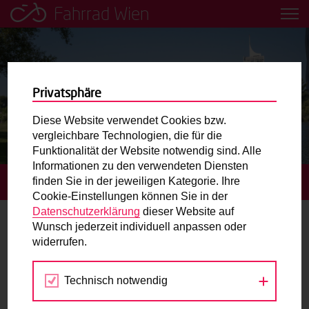
Fahrrad Wien
Leih dir einfach ein Transportfahrrad in deiner Nähe aus!
Mobilitätsbildung für Kinder und
Jugendliche
Privatsphäre
Diese Website verwendet Cookies bzw.
Radweg-Projektkarte
vergleichbare Technologien, die für die
Funktionalität der Website notwendig sind. Alle
Informationen zu den verwendeten Diensten
Routenplaner
finden Sie in der jeweiligen Kategorie. Ihre
STARTSEITE
BLOG
MIT DEM RAD INS FREIBAD
Cookie-Einstellungen können Sie in der
Mit dem Fahrrad in Wien unterwegs? Hier finden Sie die
Datenschutzerklärung
dieser Website auf
beste Route.
Wunsch jederzeit individuell anpassen oder
Mit dem Rad ins Freibad
widerrufen.
Wunschbox
29.07.2019
Technisch notwendig
Sie haben ein Anliegen zum Radverkehr? Schreiben Sie
Allgemein
,
Fahrradtipps
Kathrin Figerl
uns.