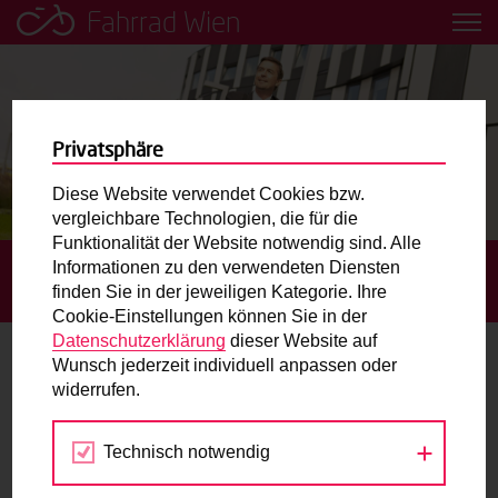
Fahrrad Wien
Leih dir einfach ein Transportfahrrad in deiner Nähe aus!
Mobilitätsbildung für Kinder und
Jugendliche
Privatsphäre
Diese Website verwendet Cookies bzw.
Radweg-Projektkarte
vergleichbare Technologien, die für die
Funktionalität der Website notwendig sind. Alle
Informationen zu den verwendeten Diensten
STARTSEITE
BLOG
JOBRAD: MIT DEM
Routenplaner
finden Sie in der jeweiligen Kategorie. Ihre
DIENSTFAHRRAD ZUR ARBEIT
Cookie-Einstellungen können Sie in der
Mit dem Fahrrad in Wien unterwegs? Hier finden Sie die
Datenschutzerklärung
dieser Website auf
beste Route.
Wunsch jederzeit individuell anpassen oder
JobRad: Mit dem Dienstfahrrad zur
widerrufen.
Arbeit
Wunschbox
Technisch notwendig
Sie haben ein Anliegen zum Radverkehr? Schreiben Sie
31.10.2019
uns.