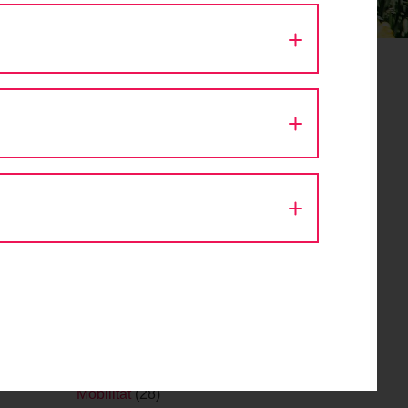
Allgemein
(128)
Blog
(277)
Cycle Style
(12)
ExpertInnen Interview
(11)
Fahrrad Wien
(103)
Fahrradtipps
(86)
Fakten
(70)
Fitness
(12)
Prozent
Fußgängertipps
(1)
 der
Gesundheit
(13)
chaft,
Herbst und Winter
(18)
Infrastruktur
(36)
Internationales
(21)
Kinder am Rad
(32)
Lastenfahrrad
(2)
Mobilität
(28)