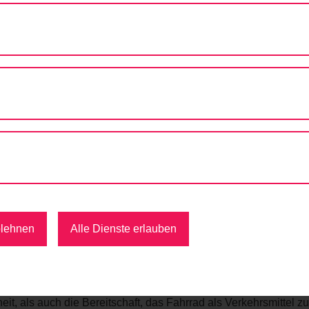
 2019: GUTE NOTEN FÜRS RADFAHREN
9: Gute Noten fürs Radfahren
,
Kinder am Rad
,
Mobilität
,
Wien zu Fuß
Fahrrad Wien
limaschutz. Das wissen auch die Wienerinnen und Wiener: 47 
für die Wahl ihrer Fortbewegung in der Stadt ist. Das ist eines
Radfahren steigt sowohl die Zufriedenheit, als auch die Bereits
blehnen
Alle Dienste erlauben
genutzt
it, als auch die Bereitschaft, das Fahrrad als Verkehrsmittel zu