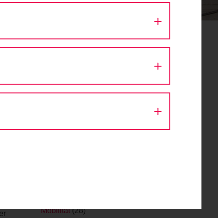
Allgemein
(128)
Blog
(277)
Cycle Style
(12)
ExpertInnen Interview
(11)
Fahrrad Wien
(103)
Fahrradtipps
(86)
Fakten
(70)
Fitness
(12)
ubt. Sei
Fußgängertipps
(1)
ige
Gesundheit
(13)
Herbst und Winter
(18)
Infrastruktur
(36)
Internationales
(21)
Kinder am Rad
(32)
Lastenfahrrad
(2)
Mobilität
(28)
er