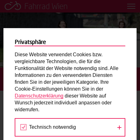
Fahrrad Wien
Leih dir einfach ein Transportfahrrad in deiner Nähe aus!
Mobilitätsbildung für Kinder und
Jugendliche
Privatsphäre
Diese Website verwendet Cookies bzw.
Radweg-Projektkarte
vergleichbare Technologien, die für die
Funktionalität der Website notwendig sind. Alle
Informationen zu den verwendeten Diensten
STARTSEITE
BLOG
CHANCEN UND RISIKEN FÜR DIE
Routenplaner
finden Sie in der jeweiligen Kategorie. Ihre
MOBILITÄT DURCH DIE CORONA-KRISE
Cookie-Einstellungen können Sie in der
Mit dem Fahrrad in Wien unterwegs? Hier finden Sie die
Datenschutzerklärung
dieser Website auf
beste Route.
Wunsch jederzeit individuell anpassen oder
Chancen und Risiken für die Mobilität
widerrufen.
durch die Corona-Krise
Wunschbox
Technisch notwendig
Sie haben ein Anliegen zum Radverkehr? Schreiben Sie
24.06.2020
uns.