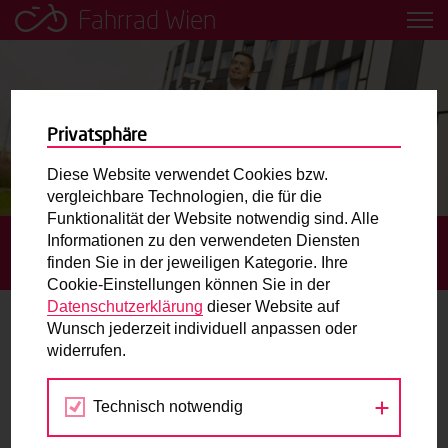
Fahrrad Wien
Leih dir einfach ein Transportfahrrad in deiner Nähe aus!
Mobilitätsbildung für Kinder und
Jugendliche
Privatsphäre
Diese Website verwendet Cookies bzw.
Radweg-Projektkarte
vergleichbare Technologien, die für die
Funktionalität der Website notwendig sind. Alle
Informationen zu den verwendeten Diensten
STARTSEITE
BLOG
WIEN RADELT ZUR ARBEIT:
Routenplaner
finden Sie in der jeweiligen Kategorie. Ihre
MITMACHEN UND GEWINNEN
Cookie-Einstellungen können Sie in der
Mit dem Fahrrad in Wien unterwegs? Hier finden Sie die
Datenschutzerklärung
dieser Website auf
beste Route.
Wunsch jederzeit individuell anpassen oder
Wien radelt zur Arbeit: Mitmachen und
widerrufen.
gewinnen
Wunschbox
Technisch notwendig
Sie haben ein Anliegen zum Radverkehr? Schreiben Sie
23.04.2021
uns.