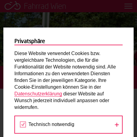
Fahrrad Wien
Leih dir einfach ein Transportfahrrad in deiner Nähe aus!
Mobilitätsbildung für Kinder und
Jugendliche
Privatsphäre
Diese Website verwendet Cookies bzw.
Radweg-Projektkarte
vergleichbare Technologien, die für die
Funktionalität der Website notwendig sind. Alle
Informationen zu den verwendeten Diensten
STARTSEITE
BLOG
„ICH HABE NICHT ERWARTET, DASS
Routenplaner
finden Sie in der jeweiligen Kategorie. Ihre
ICH NACH EINER WOCHE RAD FAHREN KANN“
Cookie-Einstellungen können Sie in der
Mit dem Fahrrad in Wien unterwegs? Hier finden Sie die
Datenschutzerklärung
dieser Website auf
beste Route.
Wunsch jederzeit individuell anpassen oder
„Ich habe nicht erwartet, dass ich nach
widerrufen.
einer Woche Rad fahren kann“
Wunschbox
Technisch notwendig
Sie haben ein Anliegen zum Radverkehr? Schreiben Sie
19.08.2022
uns.