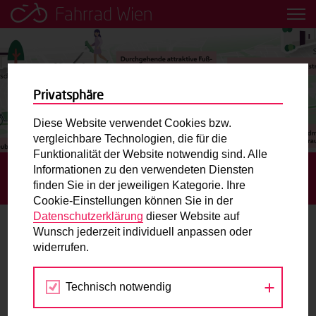
Fahrrad Wien
Leih dir einfach ein Transportfahrrad in deiner Nähe aus!
Mobilitätsbildung für Kinder und
Jugendliche
Privatsphäre
Diese Website verwendet Cookies bzw.
Radweg-Projektkarte
vergleichbare Technologien, die für die
Funktionalität der Website notwendig sind. Alle
Informationen zu den verwendeten Diensten
STARTSEITE
BLOG
FLORIDSDORF: KLIMA-HIGHWAY
Routenplaner
finden Sie in der jeweiligen Kategorie. Ihre
STATT AUTOBAHN
Cookie-Einstellungen können Sie in der
Mit dem Fahrrad in Wien unterwegs? Hier finden Sie die
Datenschutzerklärung
dieser Website auf
beste Route.
Wunsch jederzeit individuell anpassen oder
Floridsdorf: Klima-Highway statt
widerrufen.
Autobahn
Wunschbox
Technisch notwendig
Sie haben ein Anliegen zum Radverkehr? Schreiben Sie
19.10.2022
uns.