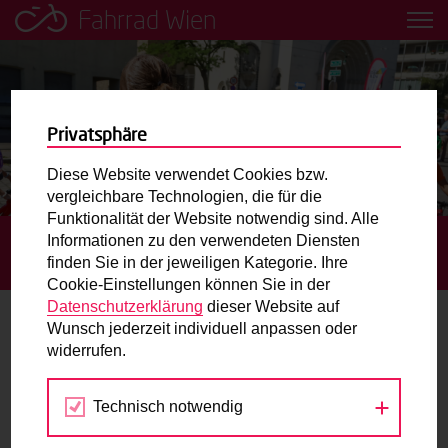
Fahrrad Wien
Leih dir einfach ein Transportfahrrad in deiner Nähe aus!
Mobilitätsbildung für Kinder und
Jugendliche
Privatsphäre
Diese Website verwendet Cookies bzw.
Radweg-Projektkarte
vergleichbare Technologien, die für die
Funktionalität der Website notwendig sind. Alle
Informationen zu den verwendeten Diensten
STARTSEITE
TERMINE
GRATIS RADFAHRTRAINING AM
Routenplaner
finden Sie in der jeweiligen Kategorie. Ihre
RADÜBUNGSPLATZ STADION
Cookie-Einstellungen können Sie in der
Mit dem Fahrrad in Wien unterwegs? Hier finden Sie die
Datenschutzerklärung
dieser Website auf
beste Route.
Wunsch jederzeit individuell anpassen oder
widerrufen.
19.
Wunschbox
JUL
2026
Technisch notwendig
Sie haben ein Anliegen zum Radverkehr? Schreiben Sie
uns.