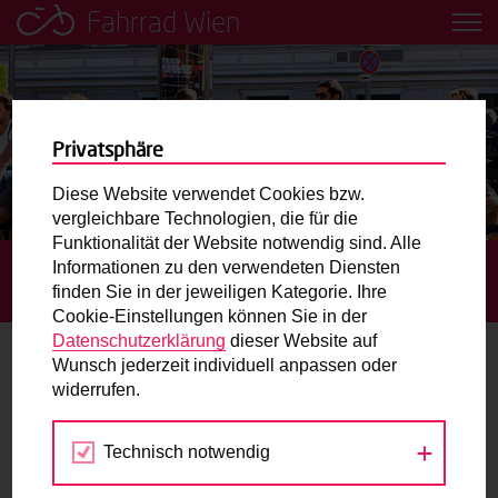
Fahrrad Wien
Leih dir einfach ein Transportfahrrad in deiner Nähe aus!
Mobilitätsbildung für Kinder und
Jugendliche
Privatsphäre
Diese Website verwendet Cookies bzw.
Radweg-Projektkarte
vergleichbare Technologien, die für die
Funktionalität der Website notwendig sind. Alle
Informationen zu den verwendeten Diensten
STARTSEITE
BLOG
15. BEZIRK:
Routenplaner
finden Sie in der jeweiligen Kategorie. Ihre
GOLDSCHLAGSTRASSE FÜR RADVERKEHR GEÖFFNET
Cookie-Einstellungen können Sie in der
Mit dem Fahrrad in Wien unterwegs? Hier finden Sie die
Datenschutzerklärung
dieser Website auf
beste Route.
Wunsch jederzeit individuell anpassen oder
15. Bezirk: Goldschlagstraße für
widerrufen.
Radverkehr geöffnet
Wunschbox
Technisch notwendig
Sie haben ein Anliegen zum Radverkehr? Schreiben Sie
09.11.2015
uns.