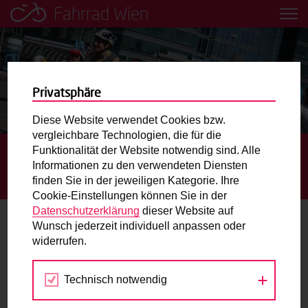
Fahrrad Wien
Leih dir einfach ein Transportfahrrad in deiner Nähe aus!
Mobilitätsbildung für Kinder und
Jugendliche
Privatsphäre
Diese Website verwendet Cookies bzw.
Radweg-Projektkarte
vergleichbare Technologien, die für die
Funktionalität der Website notwendig sind. Alle
STARTSEITE
BLOG
WIENERINNEN UND WIENER
Informationen zu den verwendeten Diensten
LEGEN EIN DRITTEL IHRER WEGE ZU FUSS ODER MIT DEM R
Routenplaner
finden Sie in der jeweiligen Kategorie. Ihre
AD ZURÜCK. POTENZIAL NACH OBEN IST VORHANDEN.
Cookie-Einstellungen können Sie in der
Mit dem Fahrrad in Wien unterwegs? Hier finden Sie die
Datenschutzerklärung
dieser Website auf
beste Route.
Wunsch jederzeit individuell anpassen oder
Wienerinnen und Wiener legen ein
widerrufen.
Drittel ihrer Wege zu Fuß oder mit dem
Wunschbox
Rad zurück. Potenzial nach oben ist
Technisch notwendig
Sie haben ein Anliegen zum Radverkehr? Schreiben Sie
vorhanden.
uns.