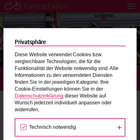
Fahrrad Wien
Leih dir einfach ein Transportfahrrad in deiner Nähe aus!
Mobilitätsbildung für Kinder und
Jugendliche
Privatsphäre
Diese Website verwendet Cookies bzw.
Radweg-Projektkarte
vergleichbare Technologien, die für die
Funktionalität der Website notwendig sind. Alle
Informationen zu den verwendeten Diensten
STARTSEITE
BLOG
DÜRFEN RADGESCHÄFTE UND -
Routenplaner
finden Sie in der jeweiligen Kategorie. Ihre
WERKSTÄTTEN GEÖFFNET HABEN?
Cookie-Einstellungen können Sie in der
Mit dem Fahrrad in Wien unterwegs? Hier finden Sie die
Datenschutzerklärung
dieser Website auf
beste Route.
Wunsch jederzeit individuell anpassen oder
Dürfen Radgeschäfte und -
widerrufen.
werkstätten geöffnet haben?
Wunschbox
Technisch notwendig
Sie haben ein Anliegen zum Radverkehr? Schreiben Sie
18.03.2020
uns.