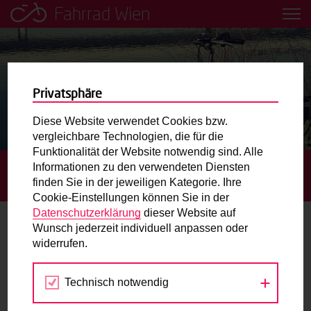
Fahrrad Wien
Leih dir einfach ein Transportfahrrad in deiner Nähe aus!
Mobilitätsbildung für Kinder und
Jugendliche
Privatsphäre
Diese Website verwendet Cookies bzw.
Radweg-Projektkarte
vergleichbare Technologien, die für die
Funktionalität der Website notwendig sind. Alle
Informationen zu den verwendeten Diensten
STARTSEITE
BLOG
RUTH TRANSPORTIERT DAS
Routenplaner
finden Sie in der jeweiligen Kategorie. Ihre
UNIVERSUM IM LASTENRAD
Cookie-Einstellungen können Sie in der
Mit dem Fahrrad in Wien unterwegs? Hier finden Sie die
Datenschutzerklärung
dieser Website auf
beste Route.
Wunsch jederzeit individuell anpassen oder
Ruth transportiert das Universum im
widerrufen.
Lastenrad
Wunschbox
Technisch notwendig
Sie haben ein Anliegen zum Radverkehr? Schreiben Sie
02.11.2020
uns.