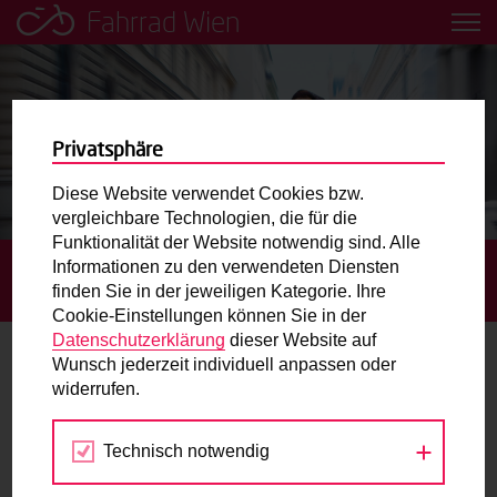
Fahrrad Wien
Leih dir einfach ein Transportfahrrad in deiner Nähe aus!
Mobilitätsbildung für Kinder und
Jugendliche
Privatsphäre
Diese Website verwendet Cookies bzw.
Radweg-Projektkarte
vergleichbare Technologien, die für die
Funktionalität der Website notwendig sind. Alle
Informationen zu den verwendeten Diensten
STARTSEITE
BLOG
ÖSTERREICH TESTET: MIT DEM
Routenplaner
finden Sie in der jeweiligen Kategorie. Ihre
FAHRRAD ZUM CORONA-TEST
Cookie-Einstellungen können Sie in der
Mit dem Fahrrad in Wien unterwegs? Hier finden Sie die
Datenschutzerklärung
dieser Website auf
beste Route.
Wunsch jederzeit individuell anpassen oder
Österreich testet: Mit dem Fahrrad zum
widerrufen.
Corona-Test
Wunschbox
Technisch notwendig
Sie haben ein Anliegen zum Radverkehr? Schreiben Sie
02.12.2020
uns.