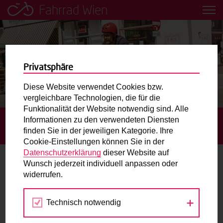
Fahrrad Wien
Leih dir einfach ein Transportfahrrad in deiner Nähe aus!
Mobilitätsbildung für Kinder und
Jugendliche
Privatsphäre
Diese Website verwendet Cookies bzw.
Radweg-Projektkarte
vergleichbare Technologien, die für die
Funktionalität der Website notwendig sind. Alle
Informationen zu den verwendeten Diensten
STARTSEITE
BLOG
NEUE
Routenplaner
finden Sie in der jeweiligen Kategorie. Ihre
TRANSPORTFAHRRADFÖRDERUNG DER STADT GEPLANT
Cookie-Einstellungen können Sie in der
Mit dem Fahrrad in Wien unterwegs? Hier finden Sie die
Datenschutzerklärung
dieser Website auf
beste Route.
Wunsch jederzeit individuell anpassen oder
Neue Transportfahrradförderung der
widerrufen.
Stadt geplant
Wunschbox
Technisch notwendig
Sie haben ein Anliegen zum Radverkehr? Schreiben Sie
30.06.2022
uns.