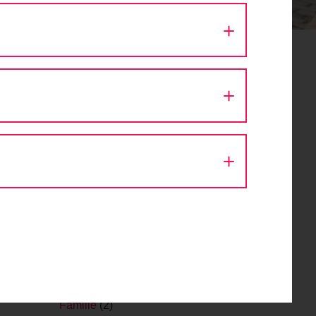
z Am
Aktion Fahrradlicht
(1)
Architektur
(9)
Ausfahrt
(43)
Autokino
(1)
Bike Festival
(1)
Challenge
(1)
Design
(1)
Diskussion
(8)
Eröffnung
(1)
Event
(56)
Fachveranstaltung
(11)
Fahr Fahrrad. Bleib gesund.
(2)
Fahrrad
(1)
Fahrraddemo
(1)
Fahrradsegnung
(1)
Familie
(2)