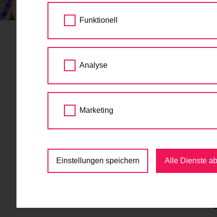
STARTSEITE
TERMINE
GRATIS RADFAH
Funktionell
Gratis Rad
04.
Analyse
Schöpfwer
JUL
2026
09:00 - 15:00
Marketing
Jugend
,
Kinder
,
Kurs
,
R
U6-Station Am Schöpfwerk, 1120 Wi
Einstellungen speichern
Alle Dienste a
kostenlos
Gratis Radfahrtrainin