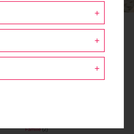
z Am
Aktion Fahrradlicht
(1)
Architektur
(9)
Ausfahrt
(43)
Autokino
(1)
Bike Festival
(1)
Challenge
(1)
Design
(1)
Diskussion
(8)
Eröffnung
(1)
Event
(56)
Fachveranstaltung
(11)
Fahr Fahrrad. Bleib gesund.
(2)
Fahrrad
(1)
Fahrraddemo
(1)
Fahrradsegnung
(1)
Familie
(2)