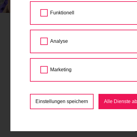
STARTSEITE
TERMINE
GRATIS RADFAH
Funktionell
Gratis Rad
25.
Analyse
Schöpfwer
JUL
2026
09:00 - 15:00
Marketing
Jugend
,
Kinder
,
Kurs
,
R
U6-Station Am Schöpfwerk, 1120 Wi
Einstellungen speichern
Alle Dienste a
kostenlos
Gratis Radfahrtrainin